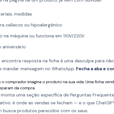
 na página de um produto, já vem com dúvidas:
eriais, medidas
a celíacos ou hipoalergênico
do na máquina ou funciona em 110V/220V
 aniversário
 encontra resposta na ficha é uma desculpa para não
te mandar mensagem no WhatsApp.
Fecha a aba e co
o comprador imagina o produto na sua vida. Uma ficha vend
separam da compra.
p monta uma seção específica de Perguntas Frequente
rativo: é onde as vendas se fecham — e o que ChatGP
 busca produtos parecidos com os seus.