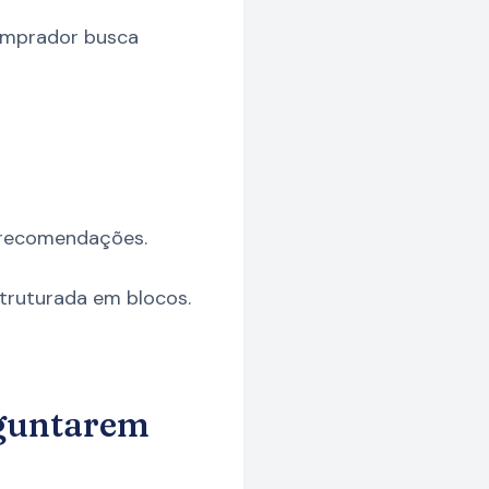
omprador busca
 recomendações.
struturada em blocos.
rguntarem