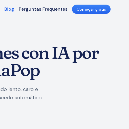
Blog
Perguntas Frequentes
Começar grátis
nes con IA por
ndaPop
do lento, caro e
hacerlo automático