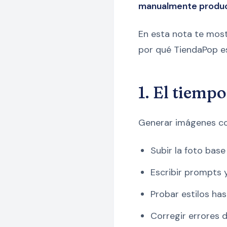
manualmente product
En esta nota te most
por qué TiendaPop es
1. El tiemp
Generar imágenes con
Subir la foto bas
Escribir prompts y
Probar estilos has
Corregir errores 