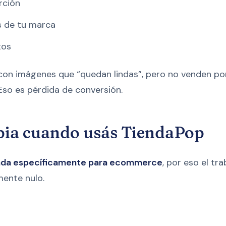
rción
es de tu marca
tos
 con imágenes que “quedan lindas”, pero no venden po
Eso es pérdida de conversión.
bia cuando usás TiendaPop
ada específicamente para ecommerce
, por eso el tr
mente nulo.