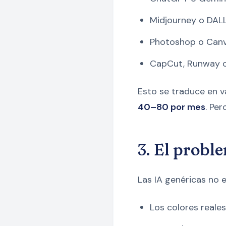
Midjourney o DALL
Photoshop o Canva
CapCut, Runway o 
Esto se traduce en v
40–80 por mes
. Per
3. El probl
Las IA genéricas no 
Los colores reale