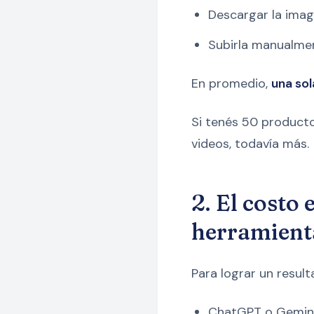
Descargar la ima
Subirla manualme
En promedio,
una sol
Si tenés 50 producto
videos, todavía más.
2. El costo
herramient
Para lograr un resul
ChatGPT o Gemini