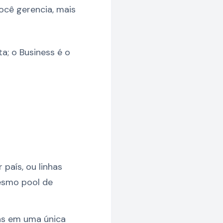
ocê gerencia, mais
a; o Business é o
país, ou linhas
esmo pool de
das em uma única