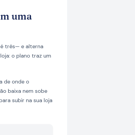
 em uma
 três— e alterna
loja: o plano traz um
ma de onde o
não baixa nem sobe
ara subir na sua loja