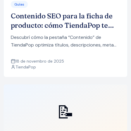
Guías
Contenido SEO para la ficha de
producto: cómo TiendaPop te
ayuda a vender más con mejores
Descubrí cómo la pestaña “Contenido” de
textos
TiendaPop optimiza títulos, descripciones, meta
descripciones, títulos SEO y tags de tus fichas de
producto con tres métodos (Contenido actual,
18 de novembro de 2025
TiendaPop
SKU y URL), para atraer más tráfico orgánico y
ayudar a tus clientes a decidir mejor.
📝