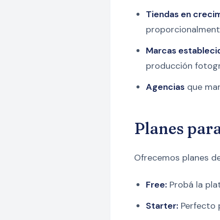
Tiendas en creci
proporcionalmen
Marcas estableci
producción fotogr
Agencias
que mane
Planes para
Ofrecemos planes d
Free:
Probá la pla
Starter:
Perfecto 