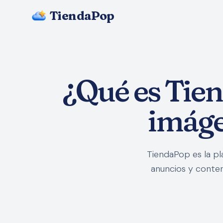
TiendaPop
¿Qué es Tie
imáge
TiendaPop es la pl
anuncios y conte