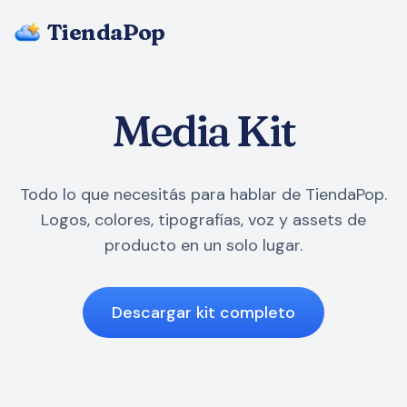
TiendaPop
Nosotros
Media Kit
Precios
Blog
Todo lo que necesitás para hablar de TiendaPop.
Logos, colores, tipografías, voz y assets de
Preguntas Frecuentes
producto en un solo lugar.
Empezar gratis
Descargar kit completo