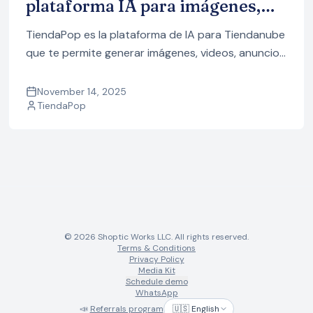
plataforma IA para imágenes,
videos y contenido
TiendaPop es la plataforma de IA para Tiendanube
que te permite generar imágenes, videos, anuncios
y contenido SEO en segundos para mejorar tus
fichas de producto y aumentar la conversión.
November 14, 2025
TiendaPop
© 2026 Shoptic Works LLC. All rights reserved.
Terms & Conditions
Privacy Policy
Media Kit
Schedule demo
WhatsApp
📣
Referrals program
🇺🇸 English