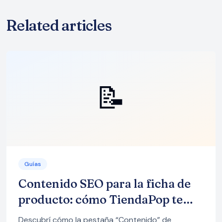
Related articles
📝
Guías
Contenido SEO para la ficha de
producto: cómo TiendaPop te
ayuda a vender más con mejores
Descubrí cómo la pestaña “Contenido” de