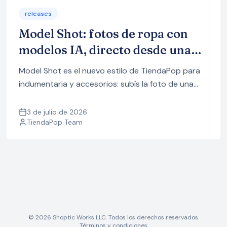
releases
Model Shot: fotos de ropa con
modelos IA, directo desde una
foto de celular
Model Shot es el nuevo estilo de TiendaPop para
indumentaria y accesorios: subís la foto de una
prenda —incluso sacada con el celular— y genera
imágenes de modelos como en un estudio
3 de julio de 2026
TiendaPop Team
fotográfico profesional.
© 2026 Shoptic Works LLC. Todos los derechos reservados.
Términos y condiciones