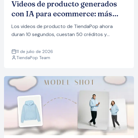
Videos de producto generados
con IA para ecommerce: más
largos, más fieles a tu producto y
Los videos de producto de TiendaPop ahora
con menos créditos
duran 10 segundos, cuestan 50 créditos y
mantienen tu producto fiel a tus fotos. Repasamos
los 8 estilos con ejemplos.
11 de julio de 2026
TiendaPop Team